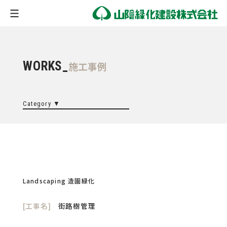
WORKS_
施工事例
Category ▼
全ての実績
Civil Engineering 土木
Landscaping 造園緑化
Slope Protection のり面保護
Landscaping 造園緑化
[工事名]
街路樹管理