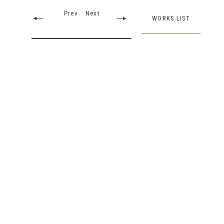
Prev
Next
WORKS LIST