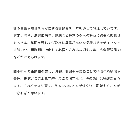
街の景観や環境を豊かにする街路樹を一年を通して管理しています。
剪定、除草、病害虫防除、施肥など通常の樹木の管理に必要な知識は
もちろん、年間を通じて街路樹に異常がないか健康状態をチェックす
る能力や、街路樹に特化して必要とされる技術や技能、安全管理能力
などが求められます。
四季折々の街路樹の美しい景観、街路樹があることで得られる緑陰や
景色、排気ガスによる二酸化炭素の固定など、その効用は多岐に亘り
ます。それらを守り育て、うるおいのある街づくりに貢献することが
できればと思います。