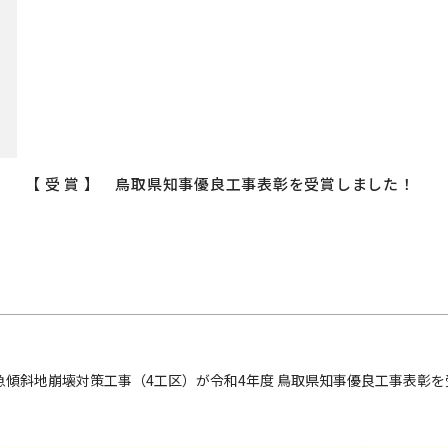
【 受 賞 】 鳥取県知事優良工事表彰を受賞しました！
1
急傾斜地崩壊対策工事（4工区）が令和4年度 鳥取県知事優良工事表彰